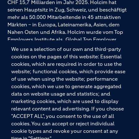
CHF 15,7 Milliarden im Jahr 2025. Holcim hat
seinen Hauptsitz in Zug, Schweiz, und beschäftigt
mehr als 50.000 Mitarbeitende in 45 attraktiven
Märkten – in Europa, Lateinamerika, Asien, dem
Nahen Osten und Afrika. Holcim wurde vom Top
Employers Institute als „Global Top Employer
2026“ ausgezeichnet. Holcim bietet hochwertige
We use a selection of our own and third-party
Baustoffe und integrierte Baulösungen für den
cookies on the pages of this website: Essential
gesamten Bauprozess – vom Fundament über den
cookies, which are required in order to use the
Boden bis zu Wänden und Dächern – mit
website; functional cookies, which provide ease
Premiummarken wie ECOPact, ECOPlanet,
of use when using the website; performance
ECOCycle und Ytong.
cookies, which we use to generate aggregated
data on website usage and statistics; and
marketing cookies, which are used to display
relevant content and advertising. If you choose
KONTAKTIEREN SIE UNS
"ACCEPT ALL", you consent to the use of all
cookies. You can accept or reject individual
cookie types and revoke your consent at any
time in "Settings".