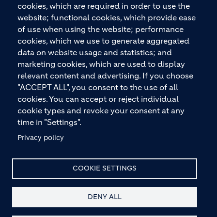
gesamten Bauprozess – vom Fundament über den
cookies, which are required in order to use the
Boden bis zu Wänden und Dächern – mit
website; functional cookies, which provide ease
Premiummarken wie ECOPact, ECOPlanet,
of use when using the website; performance
ECOCycle und Ytong.
cookies, which we use to generate aggregated
data on website usage and statistics; and
marketing cookies, which are used to display
relevant content and advertising. If you choose
KONTAKTIEREN SIE UNS
"ACCEPT ALL", you consent to the use of all
cookies. You can accept or reject individual
cookie types and revoke your consent at any
time in "Settings".
Privacy policy
© HOLCIM 2026
COOKIE SETTINGS
DENY ALL
Site Map
Datenschutz
Haftungsausschluss
Footer bottom
Hinweis nach § 36 VBSG
Impressum
AGB
Kontakt