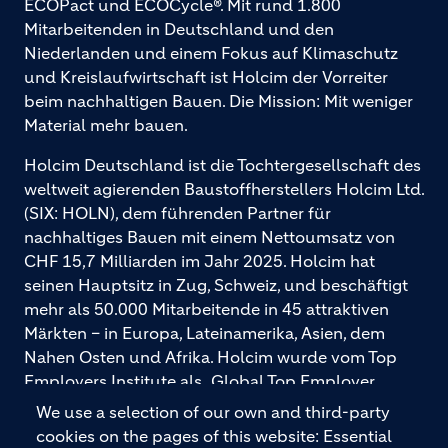
ECOPact und ECOCycle®. Mit rund 1.800
Mitarbeitenden in Deutschland und den
Niederlanden und einem Fokus auf Klimaschutz
und Kreislaufwirtschaft ist Holcim der Vorreiter
beim nachhaltigen Bauen. Die Mission: Mit weniger
Material mehr bauen.
Holcim Deutschland ist die Tochtergesellschaft des
weltweit agierenden Baustoffherstellers Holcim Ltd.
(SIX: HOLN), dem führenden Partner für
nachhaltiges Bauen mit einem Nettoumsatz von
CHF 15,7 Milliarden im Jahr 2025. Holcim hat
seinen Hauptsitz in Zug, Schweiz, und beschäftigt
mehr als 50.000 Mitarbeitende in 45 attraktiven
Märkten – in Europa, Lateinamerika, Asien, dem
Nahen Osten und Afrika. Holcim wurde vom Top
Employers Institute als „Global Top Employer
2026“ ausgezeichnet. Holcim bietet hochwertige
We use a selection of our own and third-party
Baustoffe und integrierte Baulösungen für den
cookies on the pages of this website: Essential