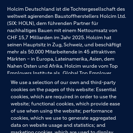
Holcim Deutschland ist die Tochtergesellschaft des
weltweit agierenden Baustoffherstellers Holcim Ltd.
(SIX: HOLN), dem führenden Partner für
nachhaltiges Bauen mit einem Nettoumsatz von
CHF 15,7 Milliarden im Jahr 2025. Holcim hat
seinen Hauptsitz in Zug, Schweiz, und beschäftigt
mehr als 50.000 Mitarbeitende in 45 attraktiven
Märkten – in Europa, Lateinamerika, Asien, dem
Nahen Osten und Afrika. Holcim wurde vom Top
Employers Institute als „Global Top Employer
2026“ ausgezeichnet. Holcim bietet hochwertige
We use a selection of our own and third-party
Baustoffe und integrierte Baulösungen für den
cookies on the pages of this website: Essential
gesamten Bauprozess – vom Fundament über den
cookies, which are required in order to use the
Boden bis zu Wänden und Dächern – mit
website; functional cookies, which provide ease
Premiummarken wie ECOPact, ECOPlanet,
of use when using the website; performance
ECOCycle und Ytong.
cookies, which we use to generate aggregated
data on website usage and statistics; and
marketing cookies, which are used to display