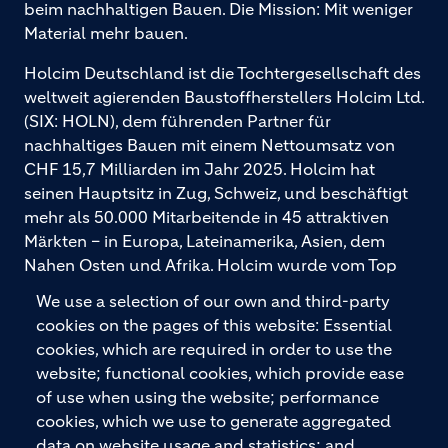
beim nachhaltigen Bauen. Die Mission: Mit weniger
Material mehr bauen.
Holcim Deutschland ist die Tochtergesellschaft des
weltweit agierenden Baustoffherstellers Holcim Ltd.
(SIX: HOLN), dem führenden Partner für
nachhaltiges Bauen mit einem Nettoumsatz von
CHF 15,7 Milliarden im Jahr 2025. Holcim hat
seinen Hauptsitz in Zug, Schweiz, und beschäftigt
mehr als 50.000 Mitarbeitende in 45 attraktiven
Märkten – in Europa, Lateinamerika, Asien, dem
Nahen Osten und Afrika. Holcim wurde vom Top
Employers Institute als „Global Top Employer
We use a selection of our own and third-party
2026“ ausgezeichnet. Holcim bietet hochwertige
cookies on the pages of this website: Essential
Baustoffe und integrierte Baulösungen für den
cookies, which are required in order to use the
gesamten Bauprozess – vom Fundament über den
website; functional cookies, which provide ease
Boden bis zu Wänden und Dächern – mit
of use when using the website; performance
Premiummarken wie ECOPact, ECOPlanet,
cookies, which we use to generate aggregated
ECOCycle und Ytong.
data on website usage and statistics; and