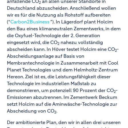
anfallende CO
an allen unserer Standorte in
2
Deutschland abzuscheiden. Anschließend wollen
wir es für die Nutzung als Rohstoff aufbereiten
(“
Carbon2Business
”). In Lägerdorf plant Holcim
den Bau eines klimaneutralen Zementwerks, in dem
die Oxyfuel-Technologie der 2. Generation
eingesetzt wird, die CO
nahezu vollständig
2
abscheiden kann. In Höver testet Holcim eine CO
-
2
Abscheidungsanlage auf Basis von
Membrantechnologie in Zusammenarbeit mit Cool
Planet Technologies und dem Helmholtz-Zentrum
Hereon. Ziel ist es, die Leistungsfähigkeit dieser
Technologie im industriellen Maßstab zu
demonstrieren, um potenziell 90 Prozent der CO
-
2
Emissionen abzutrennen. Im Zementwerk Beckum
setzt Holcim auf die Aminwäsche-Technologie zur
Abscheidung von CO
.
2
Der ambitionierte Plan, den wir in allen drei unseren