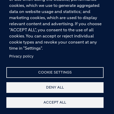
cookies, which we use to generate aggregated
data on website usage and statistics; and
marketing cookies, which are used to display
relevant content and advertising. If you choose
"ACCEPT ALL", you consent to the use of all
KONTAKT
cookies. You can accept or reject individual
cookie types and revoke your consent at any
time in "Settings".
Privacy policy
COOKIE SETTINGS
ANMELDUNG ZUM
NEWSLETTER
DENY ALL
Melden Sie sich zu unserem Newsletter an!
Unser kostenloser Newsletter bietet Ihnen
ACCEPT ALL
regelmäßig wertvolle Informationen aus der
Baubranche, zu unseren Produkten und