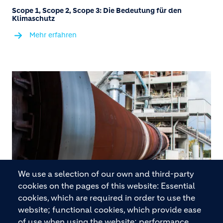
Scope 1, Scope 2, Scope 3: Die Bedeutung für den
Klimaschutz
Mehr erfahren
We use a selection of our own and third-party
cookies on the pages of this website: Essential
cookies, which are required in order to use the
Dekarbonisierung des Bausektors
website; functional cookies, which provide ease
Mehr erfahren
of use when using the website; performance