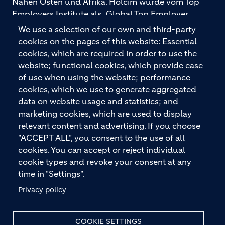
Nahen Osten und Afrika. Holcim wurde vom Top
Employers Institute als „Global Top Employer
2026“ ausgezeichnet. Holcim bietet hochwertige
We use a selection of our own and third-party
Baustoffe und integrierte Baulösungen für den
cookies on the pages of this website: Essential
gesamten Bauprozess – vom Fundament über den
cookies, which are required in order to use the
Boden bis zu Wänden und Dächern – mit
website; functional cookies, which provide ease
Premiummarken wie ECOPact, ECOPlanet,
of use when using the website; performance
ECOCycle und Ytong.
cookies, which we use to generate aggregated
data on website usage and statistics; and
marketing cookies, which are used to display
relevant content and advertising. If you choose
KONTAKTIEREN SIE UNS
"ACCEPT ALL", you consent to the use of all
cookies. You can accept or reject individual
cookie types and revoke your consent at any
time in "Settings".
Privacy policy
© HOLCIM 2026
COOKIE SETTINGS