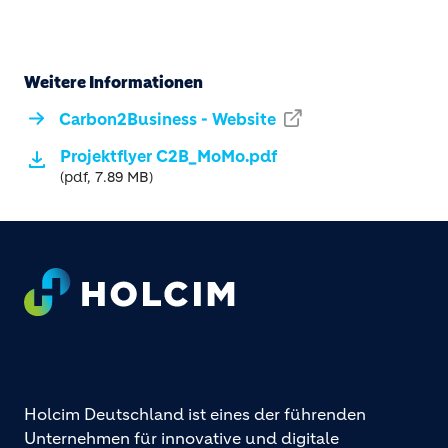
Weitere Informationen
Carbon2Business - Website
Projektflyer C2B_MoMo.pdf
(pdf, 7.89 MB)
Footer
Holcim Deutschland ist eines der führenden
Unternehmen für innovative und digitale