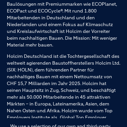
Baulösungen mit Premiummarken wie ECOPlanet,
ECOPact und ECOCycle®. Mit rund 1.800
Mitarbeitenden in Deutschland und den
Niederlanden und einem Fokus auf Klimaschutz
und Kreislaufwirtschaft ist Holcim der Vorreiter
beim nachhaltigen Bauen. Die Mission: Mit weniger
Material mehr bauen.
Holcim Deutschland ist die Tochtergesellschaft des
weltweit agierenden Baustoffherstellers Holcim Ltd.
(SIX: HOLN), dem führenden Partner für
nachhaltiges Bauen mit einem Nettoumsatz von
CHF 15,7 Milliarden im Jahr 2025. Holcim hat
seinen Hauptsitz in Zug, Schweiz, und beschäftigt
mehr als 50.000 Mitarbeitende in 45 attraktiven
Märkten – in Europa, Lateinamerika, Asien, dem
Nahen Osten und Afrika. Holcim wurde vom Top
Employers Institute als „Global Top Employer
2026“ ausgezeichnet. Holcim bietet hochwertige
We use a selection of our own and third-party