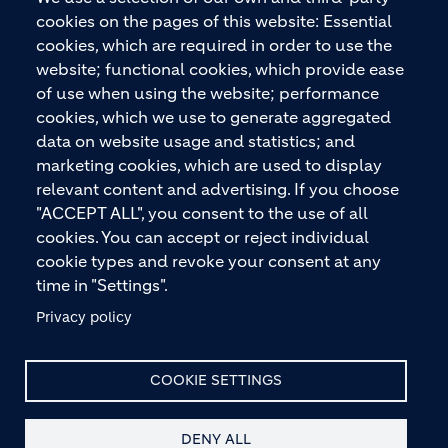
Baustoffe und integrierte Baulösungen für den
cookies on the pages of this website: Essential
gesamten Bauprozess – vom Fundament über den
cookies, which are required in order to use the
Boden bis zu Wänden und Dächern – mit
website; functional cookies, which provide ease
Premiummarken wie ECOPact, ECOPlanet,
of use when using the website; performance
ECOCycle und Ytong.
cookies, which we use to generate aggregated
data on website usage and statistics; and
marketing cookies, which are used to display
relevant content and advertising. If you choose
KONTAKTIEREN SIE UNS
"ACCEPT ALL", you consent to the use of all
cookies. You can accept or reject individual
cookie types and revoke your consent at any
time in "Settings".
Privacy policy
© HOLCIM 2026
COOKIE SETTINGS
DENY ALL
Site Map
Datenschutz
Haftungsausschluss