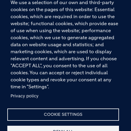
2026“ ausgezeichnet. Holcim bietet hochwertige
We use a selection of our own and third-party
Baustoffe und integrierte Baulösungen für den
cookies on the pages of this website: Essential
gesamten Bauprozess – vom Fundament über den
cookies, which are required in order to use the
Boden bis zu Wänden und Dächern – mit
website; functional cookies, which provide ease
Premiummarken wie ECOPact, ECOPlanet,
of use when using the website; performance
ECOCycle und Ytong.
cookies, which we use to generate aggregated
data on website usage and statistics; and
marketing cookies, which are used to display
relevant content and advertising. If you choose
KONTAKTIEREN SIE UNS
"ACCEPT ALL", you consent to the use of all
cookies. You can accept or reject individual
cookie types and revoke your consent at any
time in "Settings".
Privacy policy
© HOLCIM 2026
COOKIE SETTINGS