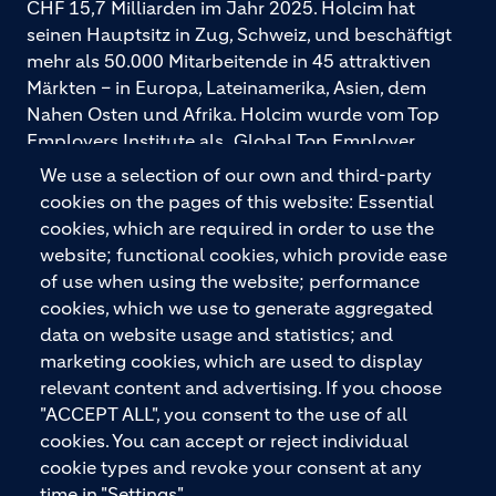
CHF 15,7 Milliarden im Jahr 2025. Holcim hat
seinen Hauptsitz in Zug, Schweiz, und beschäftigt
mehr als 50.000 Mitarbeitende in 45 attraktiven
Märkten – in Europa, Lateinamerika, Asien, dem
Nahen Osten und Afrika. Holcim wurde vom Top
Employers Institute als „Global Top Employer
2026“ ausgezeichnet. Holcim bietet hochwertige
We use a selection of our own and third-party
Baustoffe und integrierte Baulösungen für den
cookies on the pages of this website: Essential
gesamten Bauprozess – vom Fundament über den
cookies, which are required in order to use the
Boden bis zu Wänden und Dächern – mit
website; functional cookies, which provide ease
Premiummarken wie ECOPact, ECOPlanet,
of use when using the website; performance
ECOCycle und Ytong.
cookies, which we use to generate aggregated
data on website usage and statistics; and
marketing cookies, which are used to display
relevant content and advertising. If you choose
KONTAKTIEREN SIE UNS
"ACCEPT ALL", you consent to the use of all
cookies. You can accept or reject individual
cookie types and revoke your consent at any
time in "Settings".