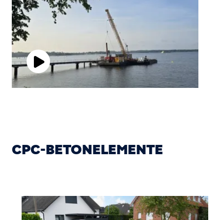
P
l
a
y
CPC-BETONELEMENTE
V
i
d