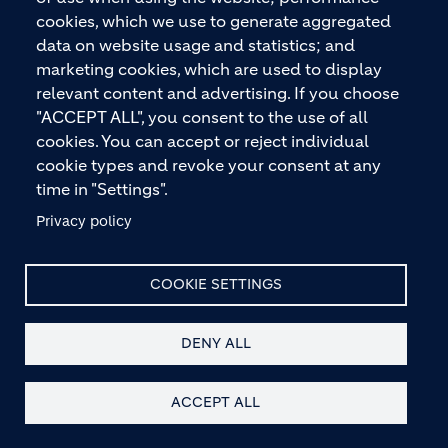
Footer
cookies, which we use to generate aggregated
data on website usage and statistics; and
marketing cookies, which are used to display
relevant content and advertising. If you choose
"ACCEPT ALL", you consent to the use of all
cookies. You can accept or reject individual
Holcim Deutschland ist eines der führenden
cookie types and revoke your consent at any
Unternehmen für innovative und digitale
time in "Settings".
Baulösungen mit Premiummarken wie ECOPlanet,
Privacy policy
ECOPact und ECOCycle®. Mit rund 1.800
Mitarbeitenden in Deutschland und den
Niederlanden und einem Fokus auf Klimaschutz
COOKIE SETTINGS
und Kreislaufwirtschaft ist Holcim der Vorreiter
beim nachhaltigen Bauen. Die Mission: Mit weniger
Material mehr bauen.
DENY ALL
Holcim Deutschland ist die Tochtergesellschaft des
ACCEPT ALL
weltweit agierenden Baustoffherstellers Holcim Ltd.
(SIX: HOLN), dem führenden Partner für