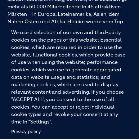
mehr als 50.000 Mitarbeitende in 45 attraktiven
Märkten – in Europa, Lateinamerika, Asien, dem
Nahen Osten und Afrika. Holcim wurde vom Top
Employers Institute als „Global Top Employer
We use a selection of our own and third-party
2026“ ausgezeichnet. Holcim bietet hochwertige
cookies on the pages of this website: Essential
Baustoffe und integrierte Baulösungen für den
cookies, which are required in order to use the
gesamten Bauprozess – vom Fundament über den
website; functional cookies, which provide ease
Boden bis zu Wänden und Dächern – mit
of use when using the website; performance
Premiummarken wie ECOPact, ECOPlanet,
cookies, which we use to generate aggregated
ECOCycle und Ytong.
data on website usage and statistics; and
marketing cookies, which are used to display
relevant content and advertising. If you choose
"ACCEPT ALL", you consent to the use of all
KONTAKTIEREN SIE UNS
cookies. You can accept or reject individual
cookie types and revoke your consent at any
time in "Settings".
Privacy policy