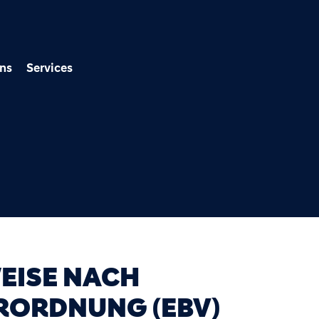
Direkt zum Inhalt
ns
Services
EISE NACH
RORDNUNG (EBV)