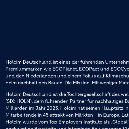
Holcim Deutschland ist eines der führenden Unternehm
Premiummarken wie ECOPlanet, ECOPact und ECOCycle®
und den Niederlanden und einem Fokus auf Klimaschutz 
beim nachhaltigen Bauen. Die Mission: Mit weniger Mat
Holcim Deutschland ist die Tochtergesellschaft des wel
(SIX: HOLN), dem führenden Partner für nachhaltiges 
Milliarden im Jahr 2025. Holcim hat seinen Hauptsitz i
Mitarbeitende in 45 attraktiven Märkten – in Europa, La
Holcim wurde vom Top Employers Institute als „Global
hochwertige Baustoffe und integrierte Baulösungen 