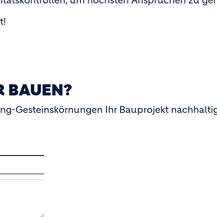
litätskontrollen, um höchsten Ansprüchen zu ge
t!
R BAUEN?
ing-Gesteinskörnungen Ihr Bauprojekt nachhalti