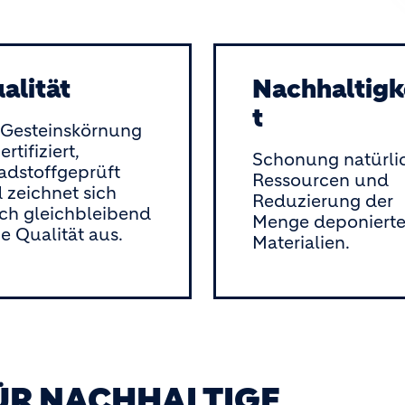
alität
Nachhaltigk
t
Gesteinskörnung
zertifiziert,
Schonung natürli
adstoffgeprüft
Ressourcen und
 zeichnet sich
Reduzierung der
ch gleichbleibend
Menge deponierte
e Qualität aus.
Materialien.
FÜR NACHHALTIGE