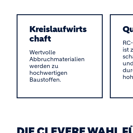
Kreislaufwirts
Qu
chaft
RC-
ist 
Wertvolle
sch
Abbruchmaterialien
und
werden zu
dur
hochwertigen
hoh
Baustoffen.
DIE CLEVERE WAHL 