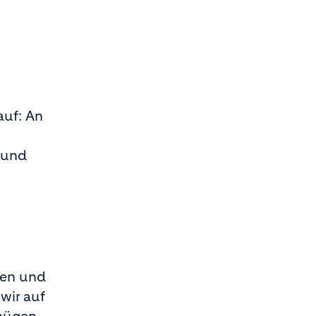
auf: An
 und
nen und
wir auf