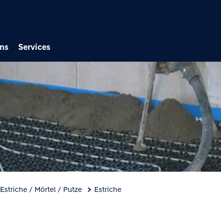
Direkt zum Inhalt
ns
Services
Estriche / Mörtel / Putze
Estriche