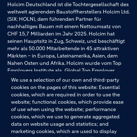
Holcim Deutschland ist die Tochtergesellschaft des
weltweit agierenden Baustoffherstellers Holcim Ltd.
(SIX: HOLN), dem führenden Partner für
nachhaltiges Bauen mit einem Nettoumsatz von
CHF 15,7 Milliarden im Jahr 2025. Holcim hat
seinen Hauptsitz in Zug, Schweiz, und beschäftigt
mehr als 50.000 Mitarbeitende in 45 attraktiven
Märkten – in Europa, Lateinamerika, Asien, dem
Nahen Osten und Afrika. Holcim wurde vom Top
Employers Institute als „Global Top Employer
2026“ ausgezeichnet. Holcim bietet hochwertige
We use a selection of our own and third-party
Baustoffe und integrierte Baulösungen für den
cookies on the pages of this website: Essential
gesamten Bauprozess – vom Fundament über den
cookies, which are required in order to use the
Boden bis zu Wänden und Dächern – mit
website; functional cookies, which provide ease
Premiummarken wie ECOPact, ECOPlanet,
of use when using the website; performance
ECOCycle und Ytong.
cookies, which we use to generate aggregated
data on website usage and statistics; and
marketing cookies, which are used to display