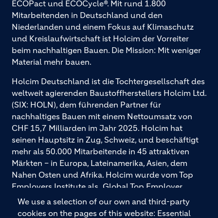
ECOPact und ECOCycle®. Mit rund 1.800
Mitarbeitenden in Deutschland und den
Niederlanden und einem Fokus auf Klimaschutz
und Kreislaufwirtschaft ist Holcim der Vorreiter
beim nachhaltigen Bauen. Die Mission: Mit weniger
Material mehr bauen.
Holcim Deutschland ist die Tochtergesellschaft des
weltweit agierenden Baustoffherstellers Holcim Ltd.
(SIX: HOLN), dem führenden Partner für
nachhaltiges Bauen mit einem Nettoumsatz von
CHF 15,7 Milliarden im Jahr 2025. Holcim hat
seinen Hauptsitz in Zug, Schweiz, und beschäftigt
mehr als 50.000 Mitarbeitende in 45 attraktiven
Märkten – in Europa, Lateinamerika, Asien, dem
Nahen Osten und Afrika. Holcim wurde vom Top
Employers Institute als „Global Top Employer
2026“ ausgezeichnet. Holcim bietet hochwertige
We use a selection of our own and third-party
Baustoffe und integrierte Baulösungen für den
cookies on the pages of this website: Essential