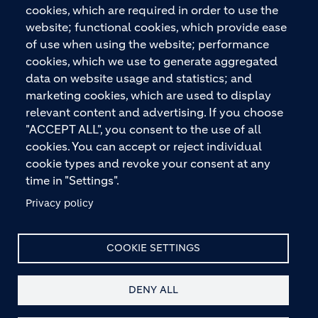
gesamten Bauprozess – vom Fundament über den
cookies, which are required in order to use the
Boden bis zu Wänden und Dächern – mit
website; functional cookies, which provide ease
Premiummarken wie ECOPact, ECOPlanet,
of use when using the website; performance
ECOCycle und Ytong.
cookies, which we use to generate aggregated
data on website usage and statistics; and
marketing cookies, which are used to display
relevant content and advertising. If you choose
KONTAKTIEREN SIE UNS
"ACCEPT ALL", you consent to the use of all
cookies. You can accept or reject individual
cookie types and revoke your consent at any
time in "Settings".
Privacy policy
© HOLCIM 2026
COOKIE SETTINGS
DENY ALL
Site Map
Datenschutz
Haftungsausschluss
Footer bottom
Hinweis nach § 36 VBSG
Impressum
AGB
Kontakt