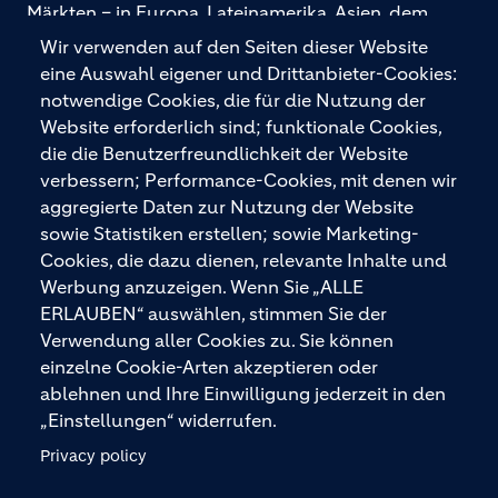
Märkten – in Europa, Lateinamerika, Asien, dem
Nahen Osten und Afrika. Holcim wurde vom Top
Wir verwenden auf den Seiten dieser Website
Employers Institute als „Global Top Employer
eine Auswahl eigener und Drittanbieter-Cookies:
2026“ ausgezeichnet. Holcim bietet hochwertige
notwendige Cookies, die für die Nutzung der
Baustoffe und integrierte Baulösungen für den
Website erforderlich sind; funktionale Cookies,
gesamten Bauprozess – vom Fundament über den
die die Benutzerfreundlichkeit der Website
Boden bis zu Wänden und Dächern – mit
verbessern; Performance-Cookies, mit denen wir
Premiummarken wie ECOPact, ECOPlanet,
aggregierte Daten zur Nutzung der Website
ECOCycle und Ytong.
sowie Statistiken erstellen; sowie Marketing-
Cookies, die dazu dienen, relevante Inhalte und
Werbung anzuzeigen. Wenn Sie „ALLE
ERLAUBEN“ auswählen, stimmen Sie der
KONTAKTIEREN SIE UNS
Verwendung aller Cookies zu. Sie können
einzelne Cookie-Arten akzeptieren oder
ablehnen und Ihre Einwilligung jederzeit in den
„Einstellungen“ widerrufen.
Privacy policy