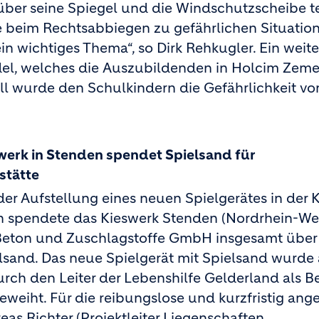
ber seine Spiegel und die Windschutzscheibe te
e beim Rechtsabbiegen zu gefährlichen Situatio
in wichtiges Thema“, so Dirk Rehkugler. Ein weite
el, welches die Auszubildenden in Holcim Zem
l wurde den Schulkindern die Gefährlichkeit vo
werk in Stenden spendet Spielsand für
stätte
r Aufstellung eines neuen Spielgerätes in der K
 spendete das Kieswerk Stenden (Nordrhein-Wes
Beton und Zuschlagstoffe GmbH insgesamt über
sand. Das neue Spielgerät mit Spielsand wurde 
urch den Leiter der Lebenshilfe Gelderland als Be
geweiht. Für die reibungslose und kurzfristig ang
s Richter (Projektleiter Liegenschaften,