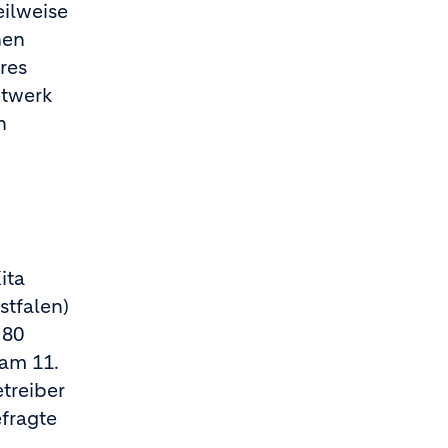
ilweise
nen
res
etwerk
n
ita
tfalen)
 80
am 11.
treiber
efragte