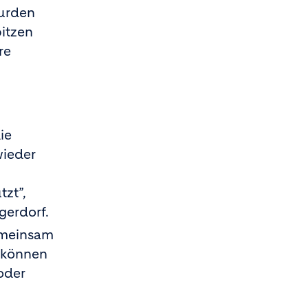
wurden
pitzen
re
ie
wieder
zt”,
gerdorf.
gemeinsam
e können
oder