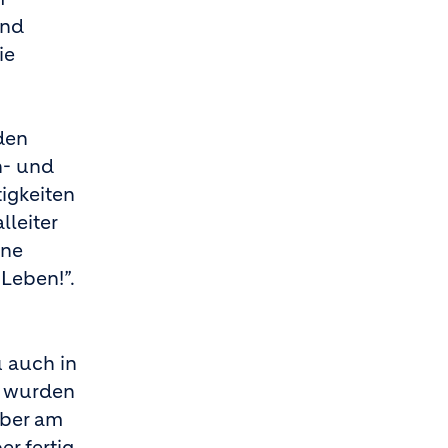
und
ie
den
n- und
igkeiten
leiter
ene
Leben!”.
 auch in
d wurden
aber am
r fertig