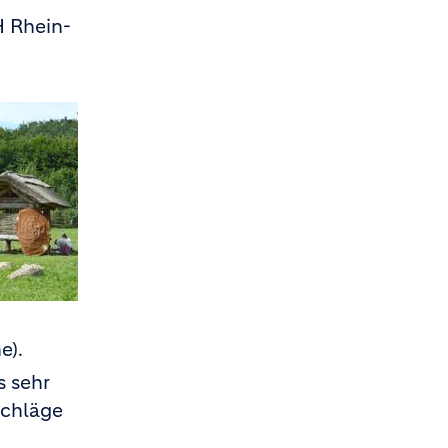
H Rhein-
.
e).
s sehr
Schläge