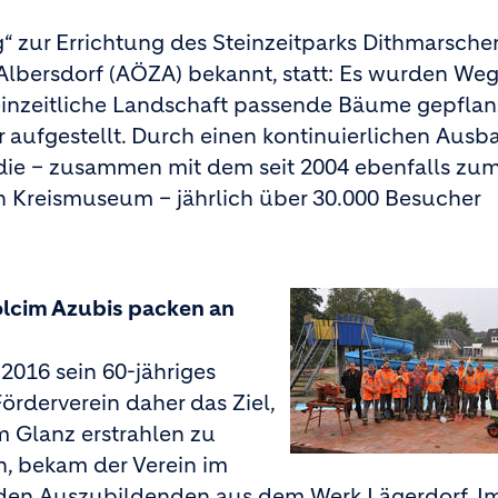
“ zur Errichtung des Steinzeitparks Dithmarsche
lbersdorf (AÖZA) bekannt, statt: Es wurden We
einzeitliche Landschaft passende Bäume gepflan
aufgestellt. Durch einen kontinuierlichen Ausba
, die – zusammen mit dem seit 2004 ebenfalls zu
n Kreismuseum – jährlich über 30.000 Besucher
lcim Azubis packen an
 2016 sein 60-jähriges
örderverein daher das Ziel,
Glanz erstrahlen zu
n, bekam der Verein im
 den Auszubildenden aus dem Werk Lägerdorf. I