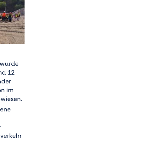
i wurde
und 12
ader
en im
ewiesen.
dene
s
r
nverkehr