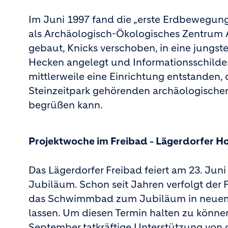
Im Juni 1997 fand die „erste Erdbewegung
als Archäologisch-Ökologisches Zentrum A
gebaut, Knicks verschoben, in eine jungst
Hecken angelegt und Informationsschilder 
mittlerweile eine Einrichtung entstanden
Steinzeitpark gehörenden archäologische
begrüßen kann.
Projektwoche im Freibad
Lägerdorfer Ho
–
Das Lägerdorfer Freibad feiert am 23. Juni
Jubiläum. Schon seit Jahren verfolgt der F
das Schwimmbad zum Jubiläum in neuem 
lassen. Um diesen Termin halten zu könne
September tatkräftige Unterstützung von