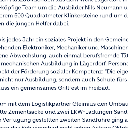
-köpfige Team um die Ausbilder Nils Neumann 
derem 500 Quadratmeter Klinkersteine rund um d
en die jungen Helfer dabei.
is jedes Jahr ein soziales Projekt in den Gemein
ehenden Elektroniker, Mechaniker und Maschine
mene Abwechslung, auch einmal berufsfremde Tät
 mechanischen Ausbildung in Lägerdorf. Personal
ekt der Förderung sozialer Kompetenz: “Die eig
 nicht nur Ausbildung, sondern auch Schule fürs 
s ein gemeinsames Grillfest im Freibad.
am mit dem Logistikpartner Gleimius den Umbau
Palette Zementsäcke und zwei LKW-Ladungen San
zur Verfügung gestellten zweiten Sandfuhre ging 
wäre das Schwimmbad wohl schon Anfang Oktobe