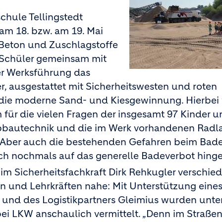
chule Tellingstedt
m 18. bzw. am 19. Mai
 Beton und Zuschlagstoffe
 Schüler gemeinsam mit
er Werksführung das
r, ausgestattet mit Sicherheitswesten und roten
n die moderne Sand- und Kiesgewinnung. Hierbe
em für die vielen Fragen der insgesamt 97 Kinder 
bautechnik und die im Werk vorhandenen Radl
g. Aber auch die bestehenden Gefahren beim Bad
h nochmals auf das generelle Badeverbot hing
m Sicherheitsfachkraft Dirk Rehkugler verschie
n und Lehrkräften nahe: Mit Unterstützung eine
l und des Logistikpartners Gleimius wurden unte
ei LKW anschaulich vermittelt. „Denn im Straße