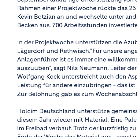
Rahmen einer Projektwoche rückte das 25
Kevin Botzian an und wechselte unter an
Becken aus. 700 Arbeitsstunden investiert
In der Projektwoche unterstützen die Azub
Lägerdorf und Rethwisch.”Für unsere ang
Anlagenführer ist es immer eine willkom
auszuüben”, sagt Nils Neumann, Leiter der
Wolfgang Kock unterstreicht auch den Asp
Leistung für andere einzubringen
das ist
–
Zur Belohnung gab es zum Wochenabschlus
Holcim Deutschland unterstütze gemeins
diesem Jahr wieder mit Material: Eine 
im Freibad verbaut. Trotz der kurzfristig 
Ende der Woche das Material aus
sonst 