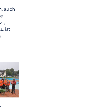
n, auch
ge
zt,
u ist
m
m