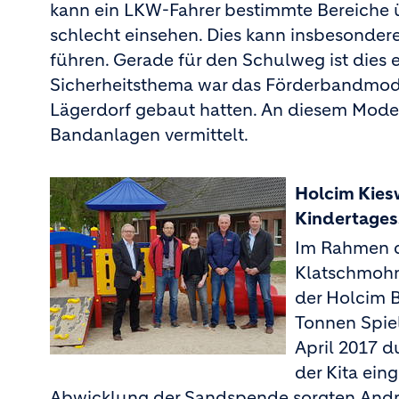
kann ein LKW-Fahrer bestimmte Bereiche ü
schlecht einsehen. Dies kann insbesonder
führen. Gerade für den Schulweg ist dies e
Sicherheitsthema war das Förderbandmod
Lägerdorf gebaut hatten. An diesem Model
Bandanlagen vermittelt.
Holcim Kies
Kindertages
Im Rahmen de
Klatschmohn
der Holcim 
Tonnen Spiel
April 2017 d
der Kita ein
Abwicklung der Sandspende sorgten Andrea