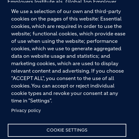
Employers Institute als „Global Top Employer
2026“ ausgezeichnet. Holcim bietet hochwertige
We use a selection of our own and third-party
Baustoffe und integrierte Baulösungen für den
cookies on the pages of this website: Essential
gesamten Bauprozess – vom Fundament über den
cookies, which are required in order to use the
Boden bis zu Wänden und Dächern – mit
website; functional cookies, which provide ease
Premiummarken wie ECOPact, ECOPlanet,
of use when using the website; performance
ECOCycle und Ytong.
cookies, which we use to generate aggregated
data on website usage and statistics; and
marketing cookies, which are used to display
relevant content and advertising. If you choose
KONTAKTIEREN SIE UNS
"ACCEPT ALL", you consent to the use of all
cookies. You can accept or reject individual
cookie types and revoke your consent at any
time in "Settings".
Privacy policy
© HOLCIM 2026
COOKIE SETTINGS