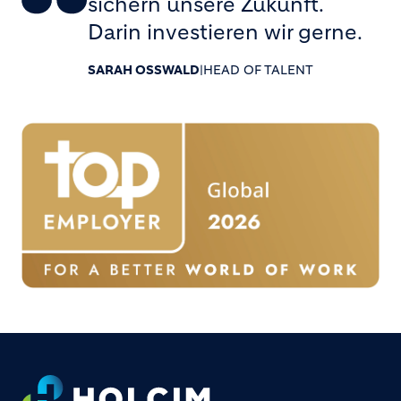
sichern unsere Zukunft.
Darin investieren wir gerne.
SARAH OSSWALD
|
HEAD OF TALENT
Footer