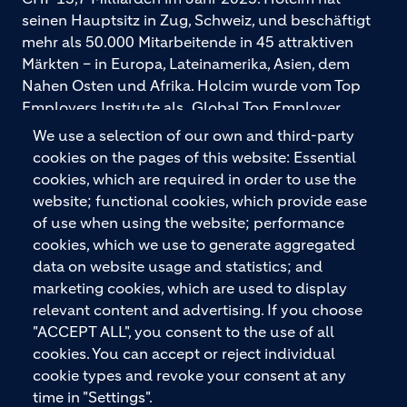
seinen Hauptsitz in Zug, Schweiz, und beschäftigt
mehr als 50.000 Mitarbeitende in 45 attraktiven
Märkten – in Europa, Lateinamerika, Asien, dem
Nahen Osten und Afrika. Holcim wurde vom Top
Employers Institute als „Global Top Employer
2026“ ausgezeichnet. Holcim bietet hochwertige
We use a selection of our own and third-party
Baustoffe und integrierte Baulösungen für den
cookies on the pages of this website: Essential
gesamten Bauprozess – vom Fundament über den
cookies, which are required in order to use the
Boden bis zu Wänden und Dächern – mit
website; functional cookies, which provide ease
Premiummarken wie ECOPact, ECOPlanet,
of use when using the website; performance
ECOCycle und Ytong.
cookies, which we use to generate aggregated
data on website usage and statistics; and
marketing cookies, which are used to display
relevant content and advertising. If you choose
KONTAKTIEREN SIE UNS
"ACCEPT ALL", you consent to the use of all
cookies. You can accept or reject individual
cookie types and revoke your consent at any
time in "Settings".