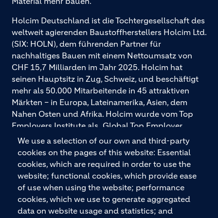
Material mehr bauen.
Holcim Deutschland ist die Tochtergesellschaft des
weltweit agierenden Baustoffherstellers Holcim Ltd.
(SIX: HOLN), dem führenden Partner für
nachhaltiges Bauen mit einem Nettoumsatz von
CHF 15,7 Milliarden im Jahr 2025. Holcim hat
seinen Hauptsitz in Zug, Schweiz, und beschäftigt
mehr als 50.000 Mitarbeitende in 45 attraktiven
Märkten – in Europa, Lateinamerika, Asien, dem
Nahen Osten und Afrika. Holcim wurde vom Top
Employers Institute als „Global Top Employer
2026“ ausgezeichnet. Holcim bietet hochwertige
We use a selection of our own and third-party
Baustoffe und integrierte Baulösungen für den
cookies on the pages of this website: Essential
gesamten Bauprozess – vom Fundament über den
cookies, which are required in order to use the
Boden bis zu Wänden und Dächern – mit
website; functional cookies, which provide ease
Premiummarken wie ECOPact, ECOPlanet,
of use when using the website; performance
ECOCycle und Ytong.
cookies, which we use to generate aggregated
data on website usage and statistics; and