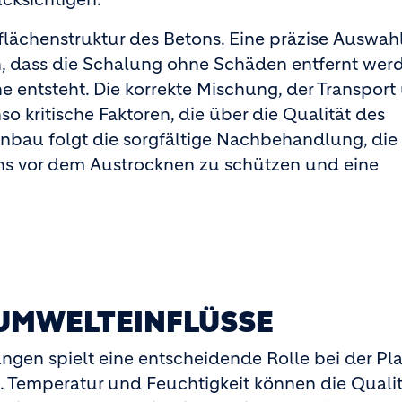
flächenstruktur des Betons. Eine präzise Auswah
, dass die Schalung ohne Schäden entfernt wer
e entsteht. Die korrekte Mischung, der Transport
 kritische Faktoren, die über die Qualität des
nbau folgt die sorgfältige Nachbehandlung, die
tons vor dem Austrocknen zu schützen und eine
UMWELTEINFLÜSSE
gen spielt eine entscheidende Rolle bei der P
. Temperatur und Feuchtigkeit können die Qualit