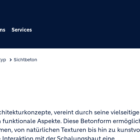
Direkt zum Inhalt
ns
Services
typ
Sichtbeton
itekturkonzepte, vereint durch seine vielseitige
h funktionale Aspekte. Diese Betonform ermöglic
men, von natürlichen Texturen bis hin zu kunstvo
e Interaktion mit der Schalungshaut eine