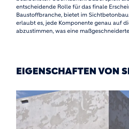
entscheidende Rolle für das finale Erschei
Baustoffbranche, bietet im Sichtbetonbau 
erlaubt es, jede Komponente genau auf di
abzustimmen, was eine maßgeschneiderte L
EIGENSCHAFTEN VON 