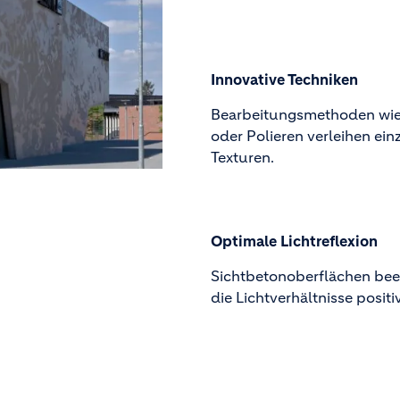
Innovative Techniken
Bearbeitungsmethoden wi
oder Polieren verleihen einz
Texturen.
Optimale Lichtreflexion
Sichtbetonoberflächen bee
die Lichtverhältnisse positiv