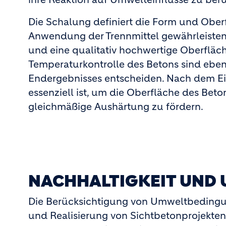
Die Schalung definiert die Form und Ober
Anwendung der Trennmittel gewährleisten
und eine qualitativ hochwertige Oberfläch
Temperaturkontrolle des Betons sind ebenso
Endergebnisses entscheiden. Nach dem Ei
essenziell ist, um die Oberfläche des Be
gleichmäßige Aushärtung zu fördern.
NACHHALTIGKEIT UND 
Die Berücksichtigung von Umweltbedingun
und Realisierung von Sichtbetonprojekten