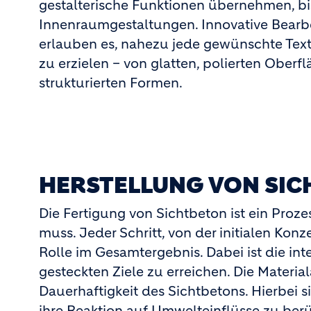
gestalterische Funktionen übernehmen, bi
Innenraumgestaltungen. Innovative Bearb
erlauben es, nahezu jede gewünschte Text
zu erzielen – von glatten, polierten Oberfl
strukturierten Formen.
HERSTELLUNG VON SI
Die Fertigung von Sichtbeton ist ein Proz
muss. Jeder Schritt, von der initialen Konz
Rolle im Gesamtergebnis. Dabei ist die in
gesteckten Ziele zu erreichen. Die Materia
Dauerhaftigkeit des Sichtbetons. Hierbei s
ihre Reaktion auf Umwelteinflüsse zu ber