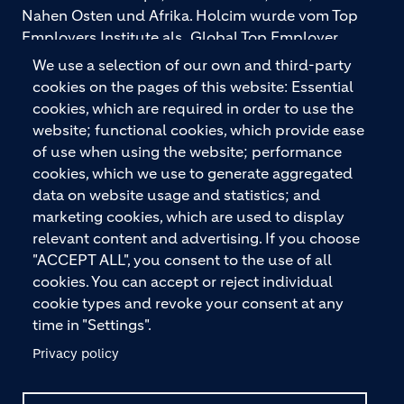
Nahen Osten und Afrika. Holcim wurde vom Top
Employers Institute als „Global Top Employer
2026“ ausgezeichnet. Holcim bietet hochwertige
We use a selection of our own and third-party
Baustoffe und integrierte Baulösungen für den
cookies on the pages of this website: Essential
gesamten Bauprozess – vom Fundament über den
cookies, which are required in order to use the
Boden bis zu Wänden und Dächern – mit
website; functional cookies, which provide ease
Premiummarken wie ECOPact, ECOPlanet,
of use when using the website; performance
ECOCycle und Ytong.
cookies, which we use to generate aggregated
data on website usage and statistics; and
marketing cookies, which are used to display
relevant content and advertising. If you choose
KONTAKTIEREN SIE UNS
"ACCEPT ALL", you consent to the use of all
cookies. You can accept or reject individual
cookie types and revoke your consent at any
time in "Settings".
Privacy policy