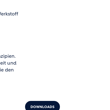
erkstoff
zipien.
heit und
ie den
DOWNLOADS