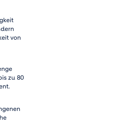
gkeit
ndern
keit von
menge
is zu 80
ent.
ungenen
che