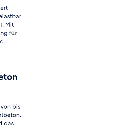
ert
elastbar
. Mit
ng für
d.
eton
von bis
hlbeton.
d das