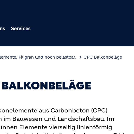
Direkt zum Inhalt
ns
Services
emente. Filigran und hoch belastbar.
CPC Balkonbeläge
) BALKONBELÄGE
alkonelemente aus Carbonbeton (CPC)
en im Bauwesen und Landschaftsbau. Im
nnen Elemente vierseitig linienförmig