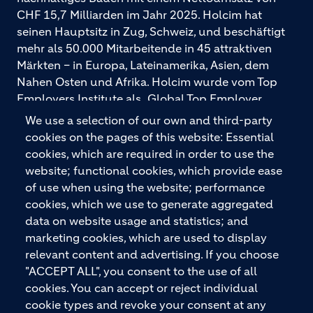
CHF 15,7 Milliarden im Jahr 2025. Holcim hat
seinen Hauptsitz in Zug, Schweiz, und beschäftigt
mehr als 50.000 Mitarbeitende in 45 attraktiven
Märkten – in Europa, Lateinamerika, Asien, dem
Nahen Osten und Afrika. Holcim wurde vom Top
Employers Institute als „Global Top Employer
2026“ ausgezeichnet. Holcim bietet hochwertige
We use a selection of our own and third-party
Baustoffe und integrierte Baulösungen für den
cookies on the pages of this website: Essential
gesamten Bauprozess – vom Fundament über den
cookies, which are required in order to use the
Boden bis zu Wänden und Dächern – mit
website; functional cookies, which provide ease
Premiummarken wie ECOPact, ECOPlanet,
of use when using the website; performance
ECOCycle und Ytong.
cookies, which we use to generate aggregated
data on website usage and statistics; and
marketing cookies, which are used to display
relevant content and advertising. If you choose
KONTAKTIEREN SIE UNS
"ACCEPT ALL", you consent to the use of all
cookies. You can accept or reject individual
cookie types and revoke your consent at any