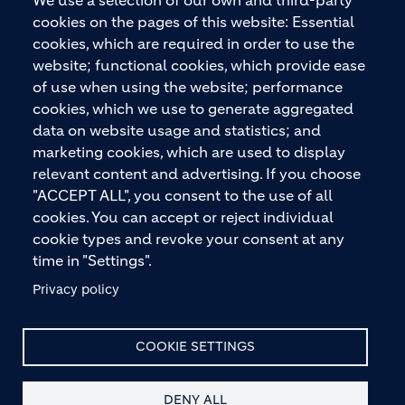
We use a selection of our own and third-party
Baustoffe und integrierte Baulösungen für den
cookies on the pages of this website: Essential
gesamten Bauprozess – vom Fundament über den
cookies, which are required in order to use the
Boden bis zu Wänden und Dächern – mit
website; functional cookies, which provide ease
Premiummarken wie ECOPact, ECOPlanet,
of use when using the website; performance
ECOCycle und Ytong.
cookies, which we use to generate aggregated
data on website usage and statistics; and
marketing cookies, which are used to display
relevant content and advertising. If you choose
KONTAKTIEREN SIE UNS
"ACCEPT ALL", you consent to the use of all
cookies. You can accept or reject individual
cookie types and revoke your consent at any
time in "Settings".
Privacy policy
© HOLCIM 2026
COOKIE SETTINGS
DENY ALL