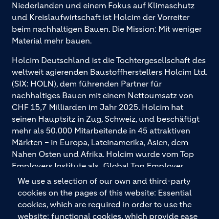
Niederlanden und einem Fokus auf Klimaschutz
und Kreislaufwirtschaft ist Holcim der Vorreiter
beim nachhaltigen Bauen. Die Mission: Mit weniger
Material mehr bauen.
Holcim Deutschland ist die Tochtergesellschaft des
weltweit agierenden Baustoffherstellers Holcim Ltd.
(SIX: HOLN), dem führenden Partner für
nachhaltiges Bauen mit einem Nettoumsatz von
CHF 15,7 Milliarden im Jahr 2025. Holcim hat
seinen Hauptsitz in Zug, Schweiz, und beschäftigt
mehr als 50.000 Mitarbeitende in 45 attraktiven
Märkten – in Europa, Lateinamerika, Asien, dem
Nahen Osten und Afrika. Holcim wurde vom Top
Employers Institute als „Global Top Employer
2026“ ausgezeichnet. Holcim bietet hochwertige
We use a selection of our own and third-party
Baustoffe und integrierte Baulösungen für den
cookies on the pages of this website: Essential
gesamten Bauprozess – vom Fundament über den
cookies, which are required in order to use the
Boden bis zu Wänden und Dächern – mit
website; functional cookies, which provide ease