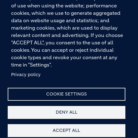
Premiummarken wie ECOPact, ECOPlanet,
of use when using the website; performance
ECOCycle und Ytong.
cookies, which we use to generate aggregated
data on website usage and statistics; and
marketing cookies, which are used to display
relevant content and advertising. If you choose
KONTAKTIEREN SIE UNS
"ACCEPT ALL", you consent to the use of all
cookies. You can accept or reject individual
cookie types and revoke your consent at any
time in "Settings".
Privacy policy
© HOLCIM 2026
COOKIE SETTINGS
DENY ALL
Site Map
Datenschutz
Haftungsausschluss
Footer bottom
Hinweis nach § 36 VBSG
Impressum
AGB
Kontakt
ACCEPT ALL
Barrierefreiheit