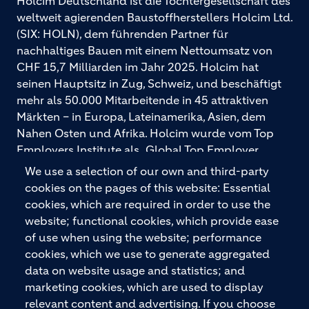
Holcim Deutschland ist die Tochtergesellschaft des
weltweit agierenden Baustoffherstellers Holcim Ltd.
(SIX: HOLN), dem führenden Partner für
nachhaltiges Bauen mit einem Nettoumsatz von
CHF 15,7 Milliarden im Jahr 2025. Holcim hat
seinen Hauptsitz in Zug, Schweiz, und beschäftigt
mehr als 50.000 Mitarbeitende in 45 attraktiven
Märkten – in Europa, Lateinamerika, Asien, dem
Nahen Osten und Afrika. Holcim wurde vom Top
Employers Institute als „Global Top Employer
2026“ ausgezeichnet. Holcim bietet hochwertige
We use a selection of our own and third-party
Baustoffe und integrierte Baulösungen für den
cookies on the pages of this website: Essential
gesamten Bauprozess – vom Fundament über den
cookies, which are required in order to use the
Boden bis zu Wänden und Dächern – mit
website; functional cookies, which provide ease
Premiummarken wie ECOPact, ECOPlanet,
of use when using the website; performance
ECOCycle und Ytong.
cookies, which we use to generate aggregated
data on website usage and statistics; and
marketing cookies, which are used to display
relevant content and advertising. If you choose