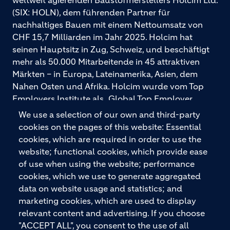
(SIX: HOLN), dem führenden Partner für
nachhaltiges Bauen mit einem Nettoumsatz von
CHF 15,7 Milliarden im Jahr 2025. Holcim hat
seinen Hauptsitz in Zug, Schweiz, und beschäftigt
mehr als 50.000 Mitarbeitende in 45 attraktiven
Märkten – in Europa, Lateinamerika, Asien, dem
Nahen Osten und Afrika. Holcim wurde vom Top
Employers Institute als „Global Top Employer
2026“ ausgezeichnet. Holcim bietet hochwertige
We use a selection of our own and third-party
Baustoffe und integrierte Baulösungen für den
cookies on the pages of this website: Essential
gesamten Bauprozess – vom Fundament über den
cookies, which are required in order to use the
Boden bis zu Wänden und Dächern – mit
website; functional cookies, which provide ease
Premiummarken wie ECOPact, ECOPlanet,
of use when using the website; performance
ECOCycle und Ytong.
cookies, which we use to generate aggregated
data on website usage and statistics; and
marketing cookies, which are used to display
relevant content and advertising. If you choose
KONTAKTIEREN SIE UNS
"ACCEPT ALL", you consent to the use of all