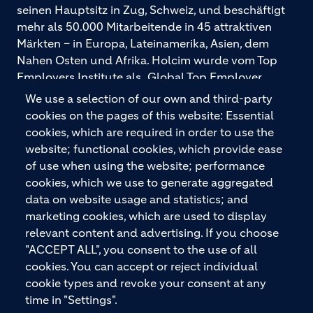
seinen Hauptsitz in Zug, Schweiz, und beschäftigt
mehr als 50.000 Mitarbeitende in 45 attraktiven
Märkten – in Europa, Lateinamerika, Asien, dem
Nahen Osten und Afrika. Holcim wurde vom Top
Employers Institute als „Global Top Employer
2026“ ausgezeichnet. Holcim bietet hochwertige
We use a selection of our own and third-party
Baustoffe und integrierte Baulösungen für den
cookies on the pages of this website: Essential
gesamten Bauprozess – vom Fundament über den
cookies, which are required in order to use the
Boden bis zu Wänden und Dächern – mit
website; functional cookies, which provide ease
Premiummarken wie ECOPact, ECOPlanet,
of use when using the website; performance
ECOCycle und Ytong.
cookies, which we use to generate aggregated
data on website usage and statistics; and
marketing cookies, which are used to display
relevant content and advertising. If you choose
KONTAKTIEREN SIE UNS
"ACCEPT ALL", you consent to the use of all
cookies. You can accept or reject individual
cookie types and revoke your consent at any
time in "Settings".