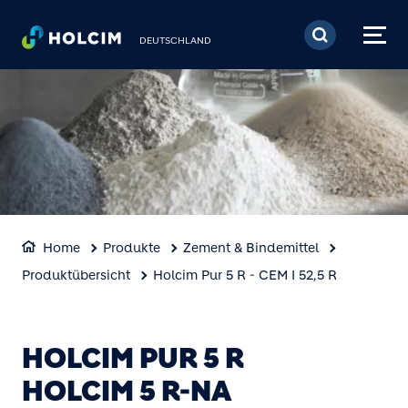
Direkt zum Inhalt
DEUTSCHLAND
Home
Produkte
Zement & Bindemittel
Produktübersicht
Holcim Pur 5 R - CEM I 52,5 R
HOLCIM PUR 5 R
HOLCIM 5 R-NA