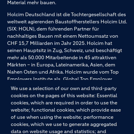
Material mehr bauen.
Holcim Deutschland ist die Tochtergesellschaft des
weltweit agierenden Baustoffherstellers Holcim Ltd.
(SIX: HOLN), dem führenden Partner für
nachhaltiges Bauen mit einem Nettoumsatz von
CHF 15,7 Milliarden im Jahr 2025. Holcim hat
seinen Hauptsitz in Zug, Schweiz, und beschäftigt
mehr als 50.000 Mitarbeitende in 45 attraktiven
Märkten – in Europa, Lateinamerika, Asien, dem
Nahen Osten und Afrika. Holcim wurde vom Top
Employers Institute als „Global Top Employer
2026“ ausgezeichnet. Holcim bietet hochwertige
We use a selection of our own and third-party
Baustoffe und integrierte Baulösungen für den
cookies on the pages of this website: Essential
gesamten Bauprozess – vom Fundament über den
cookies, which are required in order to use the
Boden bis zu Wänden und Dächern – mit
website; functional cookies, which provide ease
Premiummarken wie ECOPact, ECOPlanet,
of use when using the website; performance
ECOCycle und Ytong.
cookies, which we use to generate aggregated
data on website usage and statistics; and