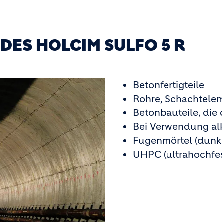
ES HOLCIM SULFO 5 R
Betonfertigteile
Rohre, Schachtele
Betonbauteile, die
Bei Verwendung alk
Fugenmörtel (dunk
UHPC (ultrahochfes