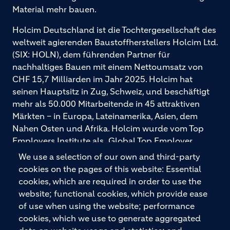
Material mehr bauen.
Holcim Deutschland ist die Tochtergesellschaft des
weltweit agierenden Baustoffherstellers Holcim Ltd.
(SIX: HOLN), dem führenden Partner für
nachhaltiges Bauen mit einem Nettoumsatz von
CHF 15,7 Milliarden im Jahr 2025. Holcim hat
seinen Hauptsitz in Zug, Schweiz, und beschäftigt
mehr als 50.000 Mitarbeitende in 45 attraktiven
Märkten – in Europa, Lateinamerika, Asien, dem
Nahen Osten und Afrika. Holcim wurde vom Top
Employers Institute als „Global Top Employer
2026“ ausgezeichnet. Holcim bietet hochwertige
We use a selection of our own and third-party
Baustoffe und integrierte Baulösungen für den
cookies on the pages of this website: Essential
gesamten Bauprozess – vom Fundament über den
cookies, which are required in order to use the
Boden bis zu Wänden und Dächern – mit
website; functional cookies, which provide ease
Premiummarken wie ECOPact, ECOPlanet,
of use when using the website; performance
ECOCycle und Ytong.
cookies, which we use to generate aggregated