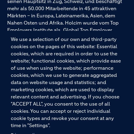
seinen Hauptsitz in Zug, Schweiz, und beschäftigt
mehr als 50.000 Mitarbeitende in 45 attraktiven
Märkten – in Europa, Lateinamerika, Asien, dem
Nahen Osten und Afrika. Holcim wurde vom Top
Employers Institute als „Global Top Employer
2026“ ausgezeichnet. Holcim bietet hochwertige
We use a selection of our own and third-party
Baustoffe und integrierte Baulösungen für den
cookies on the pages of this website: Essential
gesamten Bauprozess – vom Fundament über den
cookies, which are required in order to use the
Boden bis zu Wänden und Dächern – mit
website; functional cookies, which provide ease
Premiummarken wie ECOPact, ECOPlanet,
of use when using the website; performance
ECOCycle und Ytong.
cookies, which we use to generate aggregated
data on website usage and statistics; and
marketing cookies, which are used to display
relevant content and advertising. If you choose
KONTAKTIEREN SIE UNS
"ACCEPT ALL", you consent to the use of all
cookies. You can accept or reject individual
cookie types and revoke your consent at any
time in "Settings".