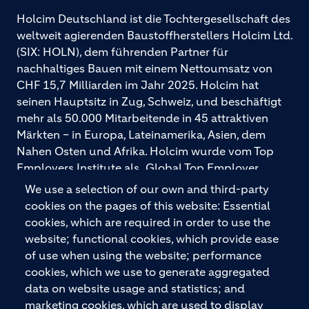
Holcim Deutschland ist die Tochtergesellschaft des
weltweit agierenden Baustoffherstellers Holcim Ltd.
(SIX: HOLN), dem führenden Partner für
nachhaltiges Bauen mit einem Nettoumsatz von
CHF 15,7 Milliarden im Jahr 2025. Holcim hat
seinen Hauptsitz in Zug, Schweiz, und beschäftigt
mehr als 50.000 Mitarbeitende in 45 attraktiven
Märkten – in Europa, Lateinamerika, Asien, dem
Nahen Osten und Afrika. Holcim wurde vom Top
Employers Institute als „Global Top Employer
2026“ ausgezeichnet. Holcim bietet hochwertige
We use a selection of our own and third-party
Baustoffe und integrierte Baulösungen für den
cookies on the pages of this website: Essential
gesamten Bauprozess – vom Fundament über den
cookies, which are required in order to use the
Boden bis zu Wänden und Dächern – mit
website; functional cookies, which provide ease
Premiummarken wie ECOPact, ECOPlanet,
of use when using the website; performance
ECOCycle und Ytong.
cookies, which we use to generate aggregated
data on website usage and statistics; and
marketing cookies, which are used to display