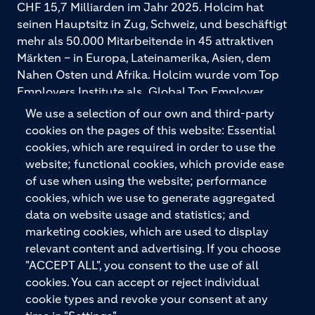
CHF 15,7 Milliarden im Jahr 2025. Holcim hat
seinen Hauptsitz in Zug, Schweiz, und beschäftigt
mehr als 50.000 Mitarbeitende in 45 attraktiven
Märkten – in Europa, Lateinamerika, Asien, dem
Nahen Osten und Afrika. Holcim wurde vom Top
Employers Institute als „Global Top Employer
2026“ ausgezeichnet. Holcim bietet hochwertige
We use a selection of our own and third-party
Baustoffe und integrierte Baulösungen für den
cookies on the pages of this website: Essential
gesamten Bauprozess – vom Fundament über den
cookies, which are required in order to use the
Boden bis zu Wänden und Dächern – mit
website; functional cookies, which provide ease
Premiummarken wie ECOPact, ECOPlanet,
of use when using the website; performance
ECOCycle und Ytong.
cookies, which we use to generate aggregated
data on website usage and statistics; and
marketing cookies, which are used to display
relevant content and advertising. If you choose
KONTAKTIEREN SIE UNS
"ACCEPT ALL", you consent to the use of all
cookies. You can accept or reject individual
cookie types and revoke your consent at any