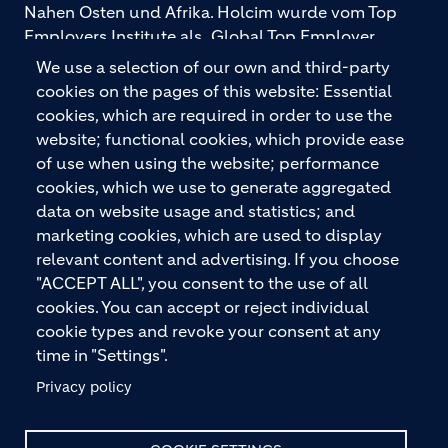
Nahen Osten und Afrika. Holcim wurde vom Top
Employers Institute als „Global Top Employer
2026“ ausgezeichnet. Holcim bietet hochwertige
We use a selection of our own and third-party
Baustoffe und integrierte Baulösungen für den
cookies on the pages of this website: Essential
gesamten Bauprozess – vom Fundament über den
cookies, which are required in order to use the
Boden bis zu Wänden und Dächern – mit
website; functional cookies, which provide ease
Premiummarken wie ECOPact, ECOPlanet,
of use when using the website; performance
ECOCycle und Ytong.
cookies, which we use to generate aggregated
data on website usage and statistics; and
marketing cookies, which are used to display
relevant content and advertising. If you choose
KONTAKTIEREN SIE UNS
"ACCEPT ALL", you consent to the use of all
cookies. You can accept or reject individual
cookie types and revoke your consent at any
time in "Settings".
Privacy policy
© HOLCIM 2026