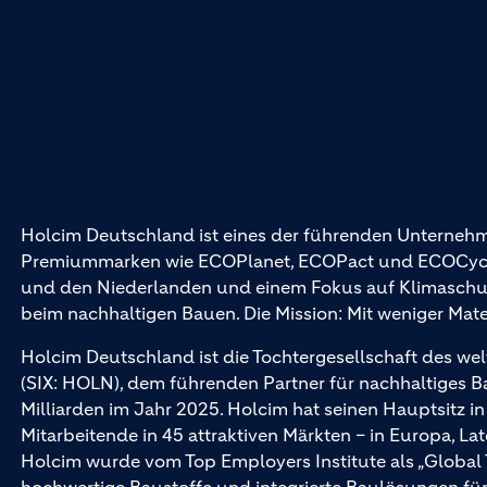
Holcim Deutschland ist eines der führenden Unternehm
Premiummarken wie ECOPlanet, ECOPact und ECOCycle®
und den Niederlanden und einem Fokus auf Klimaschutz 
beim nachhaltigen Bauen. Die Mission: Mit weniger Mat
Holcim Deutschland ist die Tochtergesellschaft des wel
(SIX: HOLN), dem führenden Partner für nachhaltiges 
Milliarden im Jahr 2025. Holcim hat seinen Hauptsitz i
Mitarbeitende in 45 attraktiven Märkten – in Europa, La
Holcim wurde vom Top Employers Institute als „Global
hochwertige Baustoffe und integrierte Baulösungen 