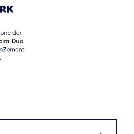
ERK
one der
lcim-Duo
tenZement
k