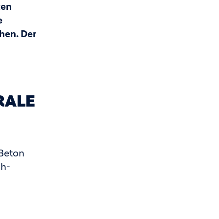
ten
e
hen. Der
RALE
Beton
ch-