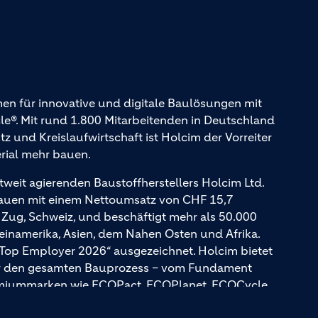
en für innovative und digitale Baulösungen mit
. Mit rund 1.800 Mitarbeitenden in Deutschland
und Kreislaufwirtschaft ist Holcim der Vorreiter
erial mehr bauen.
tweit agierenden Baustoffherstellers Holcim Ltd.
Bauen mit einem Nettoumsatz von CHF 15,7
n Zug, Schweiz, und beschäftigt mehr als 50.000
teinamerika, Asien, dem Nahen Osten und Afrika.
 Top Employer 2026“ ausgezeichnet. Holcim bietet
für den gesamten Bauprozess – vom Fundament
emiummarken wie ECOPact, ECOPlanet, ECOCycle