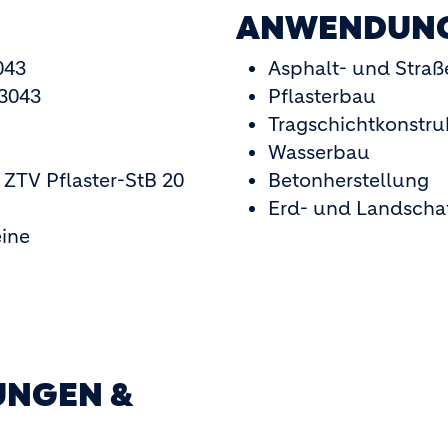
ANWENDUN
043
Asphalt- und Stra
13043
Pflasterbau
Tragschichtkonstru
Wasserbau
 ZTV Pflaster-StB 20
Betonherstellung
Erd- und Landscha
eine
RUNGEN &