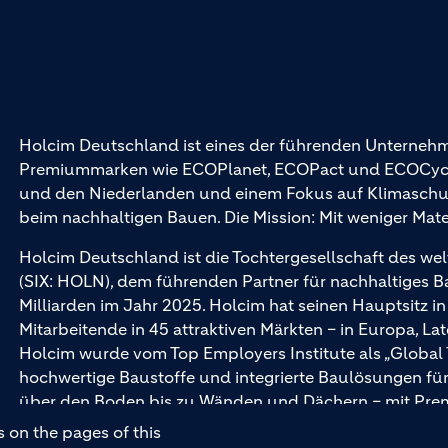
Holcim Deutschland ist eines der führenden Unternehm
Premiummarken wie ECOPlanet, ECOPact und ECOCycle®
und den Niederlanden und einem Fokus auf Klimaschutz 
beim nachhaltigen Bauen. Die Mission: Mit weniger Mat
Holcim Deutschland ist die Tochtergesellschaft des wel
(SIX: HOLN), dem führenden Partner für nachhaltiges 
Milliarden im Jahr 2025. Holcim hat seinen Hauptsitz i
Mitarbeitende in 45 attraktiven Märkten – in Europa, La
Holcim wurde vom Top Employers Institute als „Global
hochwertige Baustoffe und integrierte Baulösungen 
über den Boden bis zu Wänden und Dächern – mit Pr
und Ytong.
 on the pages of this