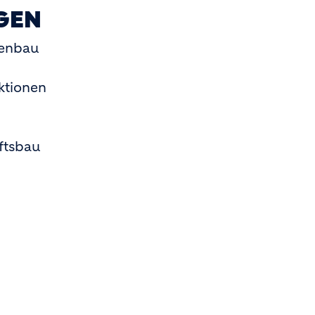
GEN
ßenbau
ktionen
ftsbau