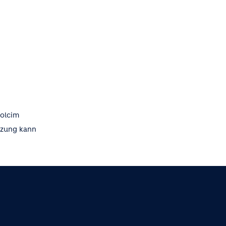
Holcim
tzung kann