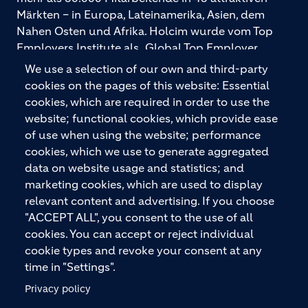
Märkten – in Europa, Lateinamerika, Asien, dem
Nahen Osten und Afrika. Holcim wurde vom Top
Employers Institute als „Global Top Employer
2026“ ausgezeichnet. Holcim bietet hochwertige
We use a selection of our own and third-party
Baustoffe und integrierte Baulösungen für den
cookies on the pages of this website: Essential
gesamten Bauprozess – vom Fundament über den
cookies, which are required in order to use the
Boden bis zu Wänden und Dächern – mit
website; functional cookies, which provide ease
Premiummarken wie ECOPact, ECOPlanet,
of use when using the website; performance
ECOCycle und Ytong.
cookies, which we use to generate aggregated
data on website usage and statistics; and
marketing cookies, which are used to display
relevant content and advertising. If you choose
KONTAKTIEREN SIE UNS
"ACCEPT ALL", you consent to the use of all
cookies. You can accept or reject individual
cookie types and revoke your consent at any
time in "Settings".
Privacy policy