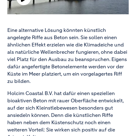
P
l
Eine alternative Lösung könnten künstlich
a
angelegte Riffe aus Beton sein. Sie sollen einen
y
ähnlichen Effekt erzielen wie die Klimadeiche und
als natürliche Wellenbrecher fungieren, ohne dabei
V
viel Platz für den Ausbau zu beanspruchen. Eigens
dafür angefertigte Betonelemente werden vor der
i
Küste im Meer platziert, um ein vorgelagertes Riff
zu bilden.
d
Holcim Coastal B.V. hat dafür einen speziellen
e
bioaktiven Beton mit rauer Oberfläche entwickelt,
auf der sich Kleinstlebewesen besonders gut
o
ansiedeln können. Denn die künstlichen Riffe
haben neben dem Küstenschutz noch einen
weiteren Vorteil: Sie wirken sich positiv auf die