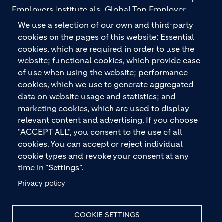
Employers Institute als „Global Top Employer
2026“ ausgezeichnet. Holcim bietet hochwertige
We use a selection of our own and third-party
Baustoffe und integrierte Baulösungen für den
cookies on the pages of this website: Essential
gesamten Bauprozess – vom Fundament über den
cookies, which are required in order to use the
Boden bis zu Wänden und Dächern – mit
website; functional cookies, which provide ease
Premiummarken wie ECOPact, ECOPlanet,
of use when using the website; performance
ECOCycle und Ytong.
cookies, which we use to generate aggregated
data on website usage and statistics; and
marketing cookies, which are used to display
relevant content and advertising. If you choose
KONTAKTIEREN SIE UNS
"ACCEPT ALL", you consent to the use of all
cookies. You can accept or reject individual
cookie types and revoke your consent at any
time in "Settings".
Privacy policy
© HOLCIM 2026
COOKIE SETTINGS