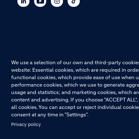
We use a selection of our own and third-party cookies
website: Essential cookies, which are required in orde
functional cookies, which provide ease of use when u
performance cookies, which we use to generate aggr
usage and statistics; and marketing cookies, which ar
content and advertising. If you choose "ACCEPT ALL",
all cookies. You can accept or reject individual cook
consent at any time in "Settings".
© HOLCIM 2026
Site Map
Datenschutz
Footer bottom
Privacy policy