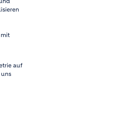
 und
isieren
 mit
trie auf
 uns