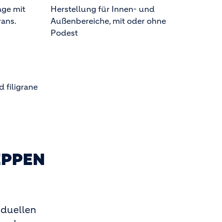
age mit
Herstellung für Innen- und
rans.
Außenbereiche, mit oder ohne
Podest
 filigrane
EPPEN
iduellen