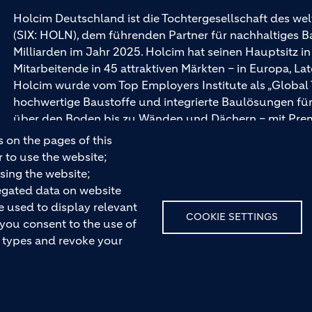
Holcim Deutschland ist die Tochtergesellschaft des wel
(SIX: HOLN), dem führenden Partner für nachhaltiges 
Milliarden im Jahr 2025. Holcim hat seinen Hauptsitz i
Mitarbeitende in 45 attraktiven Märkten – in Europa, La
Holcim wurde vom Top Employers Institute als „Global
hochwertige Baustoffe und integrierte Baulösungen 
über den Boden bis zu Wänden und Dächern – mit Pr
und Ytong.
 on the pages of this
r to use the website;
sing the website;
egated data on website
e used to display relevant
COOKIE SETTINGS
 you consent to the use of
ie types and revoke your
Haftungsausschluss
Hinweis nach § 36 VBSG
Impressum