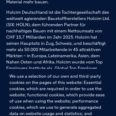
Material mehr bauen.
Holcim Deutschland ist die Tochtergesellschaft des
weltweit agierenden Baustoffherstellers Holcim Ltd.
(SIX: HOLN), dem führenden Partner für
nachhaltiges Bauen mit einem Nettoumsatz von
CHF 15,7 Milliarden im Jahr 2025. Holcim hat
seinen Hauptsitz in Zug, Schweiz, und beschäftigt
mehr als 50.000 Mitarbeitende in 45 attraktiven
Märkten – in Europa, Lateinamerika, Asien, dem
Nahen Osten und Afrika. Holcim wurde vom Top
Employers Institute als „Global Top Employer
2026“ ausgezeichnet. Holcim bietet hochwertige
We use a selection of our own and third-party
Baustoffe und integrierte Baulösungen für den
cookies on the pages of this website: Essential
gesamten Bauprozess – vom Fundament über den
cookies, which are required in order to use the
Boden bis zu Wänden und Dächern – mit
website; functional cookies, which provide ease
Premiummarken wie ECOPact, ECOPlanet,
of use when using the website; performance
ECOCycle und Ytong.
cookies, which we use to generate aggregated
data on website usage and statistics; and