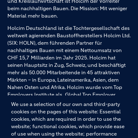
und Kreislaufwirtschaft ist Holcim der Vorreiter
beim nachhaltigen Bauen. Die Mission: Mit weniger
Material mehr bauen.
Holcim Deutschland ist die Tochtergesellschaft des
weltweit agierenden Baustoffherstellers Holcim Ltd.
(SIX: HOLN), dem führenden Partner für
nachhaltiges Bauen mit einem Nettoumsatz von
CHF 15,7 Milliarden im Jahr 2025. Holcim hat
seinen Hauptsitz in Zug, Schweiz, und beschäftigt
mehr als 50.000 Mitarbeitende in 45 attraktiven
Märkten – in Europa, Lateinamerika, Asien, dem
Nahen Osten und Afrika. Holcim wurde vom Top
Employers Institute als „Global Top Employer
2026“ ausgezeichnet. Holcim bietet hochwertige
We use a selection of our own and third-party
Baustoffe und integrierte Baulösungen für den
cookies on the pages of this website: Essential
gesamten Bauprozess – vom Fundament über den
cookies, which are required in order to use the
Boden bis zu Wänden und Dächern – mit
website; functional cookies, which provide ease
Premiummarken wie ECOPact, ECOPlanet,
of use when using the website; performance