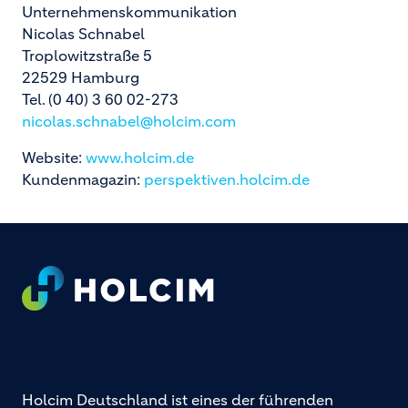
Unternehmenskommunikation
Nicolas Schnabel
Troplowitzstraße 5
22529 Hamburg
Tel. (0 40) 3 60 02-273
nicolas.schnabel@holcim.com
Website:
www.holcim.de
Kundenmagazin:
perspektiven.holcim.de
Footer
Holcim Deutschland ist eines der führenden