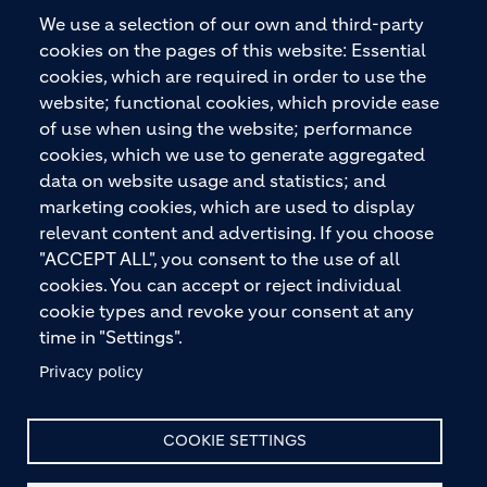
2026“ ausgezeichnet. Holcim bietet hochwertige
We use a selection of our own and third-party
Baustoffe und integrierte Baulösungen für den
cookies on the pages of this website: Essential
gesamten Bauprozess – vom Fundament über den
cookies, which are required in order to use the
Boden bis zu Wänden und Dächern – mit
website; functional cookies, which provide ease
Premiummarken wie ECOPact, ECOPlanet,
of use when using the website; performance
ECOCycle und Ytong.
cookies, which we use to generate aggregated
data on website usage and statistics; and
marketing cookies, which are used to display
relevant content and advertising. If you choose
KONTAKTIEREN SIE UNS
"ACCEPT ALL", you consent to the use of all
cookies. You can accept or reject individual
cookie types and revoke your consent at any
time in "Settings".
Privacy policy
© HOLCIM 2026
COOKIE SETTINGS