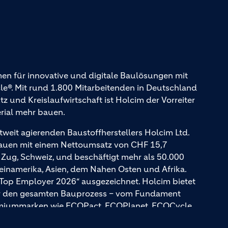
en für innovative und digitale Baulösungen mit
. Mit rund 1.800 Mitarbeitenden in Deutschland
und Kreislaufwirtschaft ist Holcim der Vorreiter
erial mehr bauen.
tweit agierenden Baustoffherstellers Holcim Ltd.
Bauen mit einem Nettoumsatz von CHF 15,7
n Zug, Schweiz, und beschäftigt mehr als 50.000
teinamerika, Asien, dem Nahen Osten und Afrika.
 Top Employer 2026“ ausgezeichnet. Holcim bietet
für den gesamten Bauprozess – vom Fundament
emiummarken wie ECOPact, ECOPlanet, ECOCycle