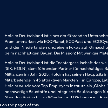
Holcim Deutschland ist eines der führenden Unternehm
Premiummarken wie ECOPlanet, ECOPact und ECOCycle®
und den Niederlanden und einem Fokus auf Klimaschutz 
beim nachhaltigen Bauen. Die Mission: Mit weniger Mat
Holcim Deutschland ist die Tochtergesellschaft des wel
(SIX: HOLN), dem führenden Partner für nachhaltiges 
Milliarden im Jahr 2025. Holcim hat seinen Hauptsitz i
Mitarbeitende in 45 attraktiven Märkten – in Europa, La
Holcim wurde vom Top Employers Institute als „Global
hochwertige Baustoffe und integrierte Baulösungen 
über den Boden bis zu Wänden und Dächern – mit Pr
und Ytong.
 on the pages of this