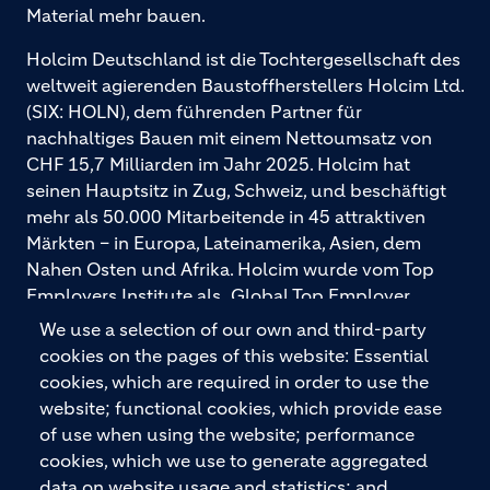
Material mehr bauen.
Holcim Deutschland ist die Tochtergesellschaft des
weltweit agierenden Baustoffherstellers Holcim Ltd.
(SIX: HOLN), dem führenden Partner für
nachhaltiges Bauen mit einem Nettoumsatz von
CHF 15,7 Milliarden im Jahr 2025. Holcim hat
seinen Hauptsitz in Zug, Schweiz, und beschäftigt
mehr als 50.000 Mitarbeitende in 45 attraktiven
Märkten – in Europa, Lateinamerika, Asien, dem
Nahen Osten und Afrika. Holcim wurde vom Top
Employers Institute als „Global Top Employer
2026“ ausgezeichnet. Holcim bietet hochwertige
We use a selection of our own and third-party
Baustoffe und integrierte Baulösungen für den
cookies on the pages of this website: Essential
gesamten Bauprozess – vom Fundament über den
cookies, which are required in order to use the
Boden bis zu Wänden und Dächern – mit
website; functional cookies, which provide ease
Premiummarken wie ECOPact, ECOPlanet,
of use when using the website; performance
ECOCycle und Ytong.
cookies, which we use to generate aggregated
data on website usage and statistics; and