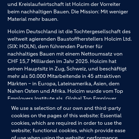
und Kreislaufwirtschaft ist Holcim der Vorreiter
beim nachhaltigen Bauen. Die Mission: Mit weniger
Material mehr bauen.
Holcim Deutschland ist die Tochtergesellschaft des
weltweit agierenden Baustoffherstellers Holcim Ltd.
(SIX: HOLN), dem führenden Partner für
nachhaltiges Bauen mit einem Nettoumsatz von
CHF 15,7 Milliarden im Jahr 2025. Holcim hat
seinen Hauptsitz in Zug, Schweiz, und beschäftigt
mehr als 50.000 Mitarbeitende in 45 attraktiven
Märkten – in Europa, Lateinamerika, Asien, dem
Nahen Osten und Afrika. Holcim wurde vom Top
Employers Institute als „Global Top Employer
2026“ ausgezeichnet. Holcim bietet hochwertige
We use a selection of our own and third-party
Baustoffe und integrierte Baulösungen für den
cookies on the pages of this website: Essential
gesamten Bauprozess – vom Fundament über den
cookies, which are required in order to use the
Boden bis zu Wänden und Dächern – mit
website; functional cookies, which provide ease
Premiummarken wie ECOPact, ECOPlanet,
of use when using the website; performance