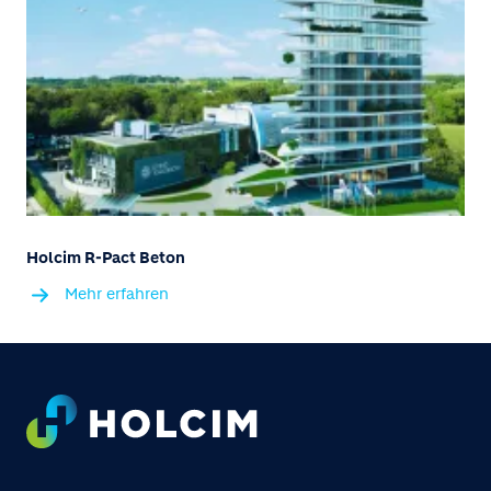
Holcim R-Pact Beton
Mehr erfahren
Footer