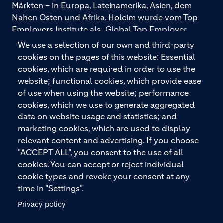
Märkten – in Europa, Lateinamerika, Asien, dem
Nahen Osten und Afrika. Holcim wurde vom Top
Employers Institute als „Global Top Employer
2026“ ausgezeichnet. Holcim bietet hochwertige
We use a selection of our own and third-party
Baustoffe und integrierte Baulösungen für den
cookies on the pages of this website: Essential
gesamten Bauprozess – vom Fundament über den
cookies, which are required in order to use the
Boden bis zu Wänden und Dächern – mit
website; functional cookies, which provide ease
Premiummarken wie ECOPact, ECOPlanet,
of use when using the website; performance
ECOCycle und Ytong.
cookies, which we use to generate aggregated
data on website usage and statistics; and
marketing cookies, which are used to display
relevant content and advertising. If you choose
KONTAKTIEREN SIE UNS
"ACCEPT ALL", you consent to the use of all
cookies. You can accept or reject individual
cookie types and revoke your consent at any
time in "Settings".
Privacy policy