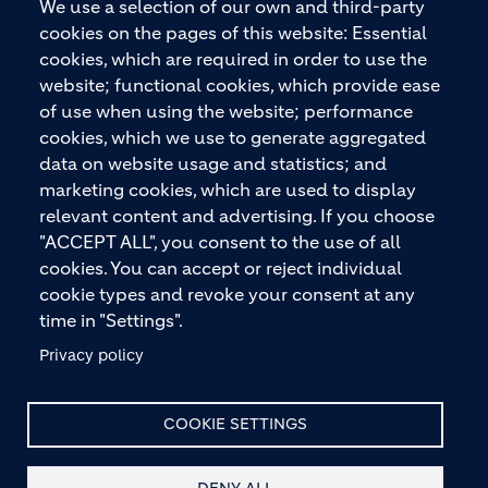
We use a selection of our own and third-party
2026“ ausgezeichnet. Holcim bietet hochwertige
cookies on the pages of this website: Essential
Baustoffe und integrierte Baulösungen für den
cookies, which are required in order to use the
gesamten Bauprozess – vom Fundament über den
website; functional cookies, which provide ease
Boden bis zu Wänden und Dächern – mit
of use when using the website; performance
Premiummarken wie ECOPact, ECOPlanet,
cookies, which we use to generate aggregated
ECOCycle und Ytong.
data on website usage and statistics; and
marketing cookies, which are used to display
relevant content and advertising. If you choose
"ACCEPT ALL", you consent to the use of all
KONTAKTIEREN SIE UNS
cookies. You can accept or reject individual
cookie types and revoke your consent at any
time in "Settings".
Privacy policy
COOKIE SETTINGS
© HOLCIM 2026